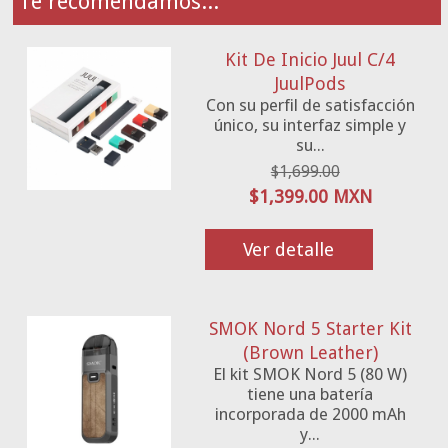
Te recomendamos...
Kit De Inicio Juul C/4
JuulPods
Con su perfil de satisfacción
único, su interfaz simple y
su...
$1,699.00
$1,399.00 MXN
Ver detalle
SMOK Nord 5 Starter Kit
(Brown Leather)
El kit SMOK Nord 5 (80 W)
tiene una batería
incorporada de 2000 mAh
y...