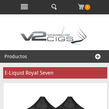
0
Productos
E-Liquid Royal Seven