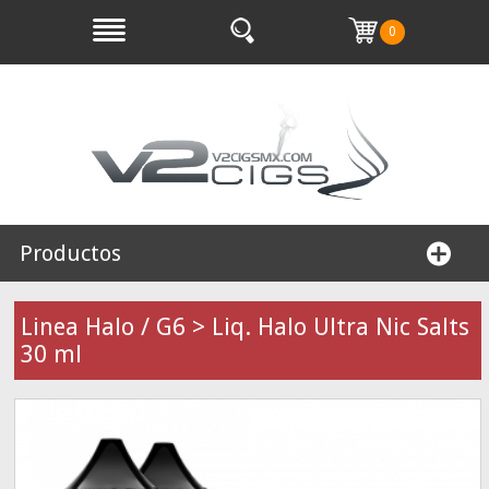
0
Productos
Linea Halo / G6 > Liq. Halo Ultra Nic Salts
30 ml