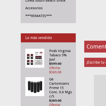
Linea South Beach Smok
Accesorios
***REMATES***
Lo más vendido
Comenta
Pods Virginia
Tabaco 5%
Juul
¡Escribe tu
$599.00
Oferta:
$569.00
G6
Cartomizers
Prime 15
Conc. 0.6 Mgs
c/5
$269.00
Oferta: