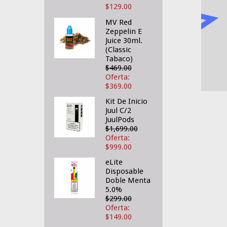
$129.00
MV Red
Zeppelin E
Juice 30ml.
(Classic
Tabaco)
$469.00
Oferta:
$369.00
Kit De Inicio
Juul C/2
JuulPods
$1,699.00
Oferta:
$999.00
eLite
Disposable
Doble Menta
5.0%
$299.00
Oferta:
$149.00