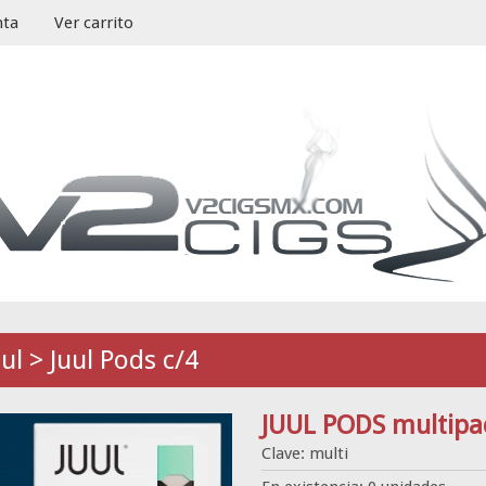
nta
Ver carrito
ul > Juul Pods c/4
JUUL PODS multipac
Clave: multi