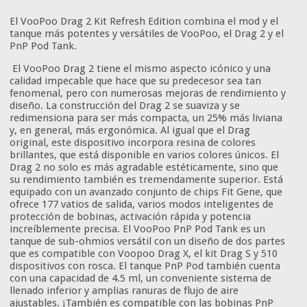
El VooPoo Drag 2 Kit Refresh Edition combina el mod y el
tanque más potentes y versátiles de VooPoo, el Drag 2 y el
PnP Pod Tank.
El VooPoo Drag 2 tiene el mismo aspecto icónico y una
calidad impecable que hace que su predecesor sea tan
fenomenal, pero con numerosas mejoras de rendimiento y
diseño. La construcción del Drag 2 se suaviza y se
redimensiona para ser más compacta, un 25% más liviana
y, en general, más ergonómica. Al igual que el Drag
original, este dispositivo incorpora resina de colores
brillantes, que está disponible en varios colores únicos. El
Drag 2 no solo es más agradable estéticamente, sino que
su rendimiento también es tremendamente superior. Está
equipado con un avanzado conjunto de chips Fit Gene, que
ofrece 177 vatios de salida, varios modos inteligentes de
protección de bobinas, activación rápida y potencia
increíblemente precisa. El VooPoo PnP Pod Tank es un
tanque de sub-ohmios versátil con un diseño de dos partes
que es compatible con Voopoo Drag X, el kit Drag S y 510
dispositivos con rosca. El tanque PnP Pod también cuenta
con una capacidad de 4.5 ml, un conveniente sistema de
llenado inferior y amplias ranuras de flujo de aire
ajustables. ¡También es compatible con las bobinas PnP