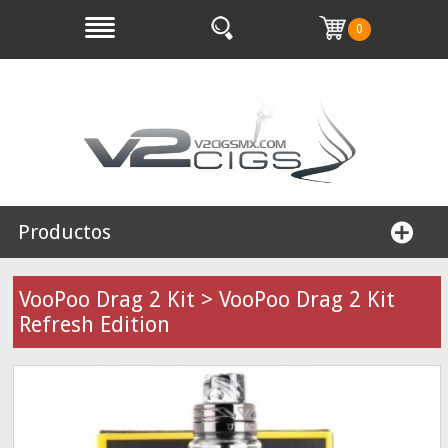
0
Productos
VooPoo Drag 2 Kit > VooPoo Drag 2 Kit
Refresh Edition