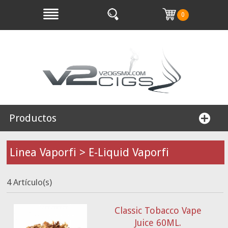
0
Productos
Linea Vaporfi > E-Liquid Vaporfi
4 Artículo(s)
Classic Tobacco Vape
Juice 60ML.